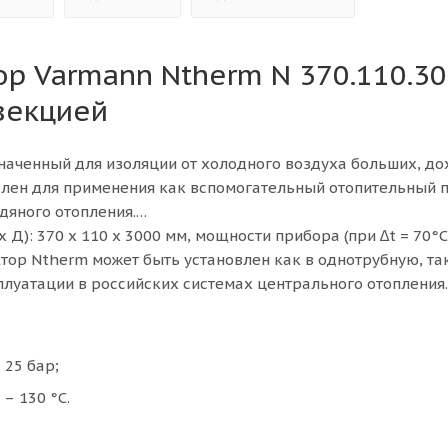
ор Varmann Ntherm N 370.110.3
векцией
значенный для изоляции от холодного воздуха больших, д
еален для применения как вспомогательный отопительный 
дяного отопления.
 Д): 370 х 110 х 3000 мм, мощности прибора (при ∆t = 70°C
ектор Ntherm может быть установлен как в однотрубную, так
плуатации в российских системах центрального отопления.
25 бар;
– 130 °С.