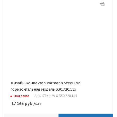
Дизайн-конвектор Varmann SteelKon
горизонтальная модель 330.720.115
Арт.: STK H W O 330.720.115
Под заказ
17 163
руб.
/шт