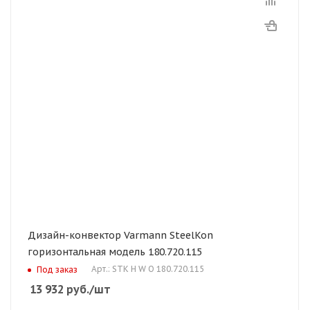
Дизайн-конвектор Varmann SteelKon
горизонтальная модель 180.720.115
Арт.: STK H W O 180.720.115
Под заказ
13 932
руб.
/шт