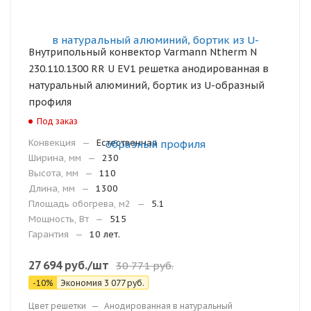
Внутрипольный конвектор Varmann Ntherm N
230.110.1300 RR U EV1 решетка анодированная в
натуральный алюминий, бортик из U-образный
профиля
Под заказ
Конвекция
—
Естественная
Ширина, мм
—
230
Высота, мм
—
110
Длина, мм
—
1300
Площадь обогрева, м2
—
5.1
Мощность, Вт
—
515
Гарантия
—
10 лет.
27 694
руб.
/шт
30 771
руб.
-
10
%
Экономия
3 077
руб.
Цвет решетки
—
Анодированная в натуральный