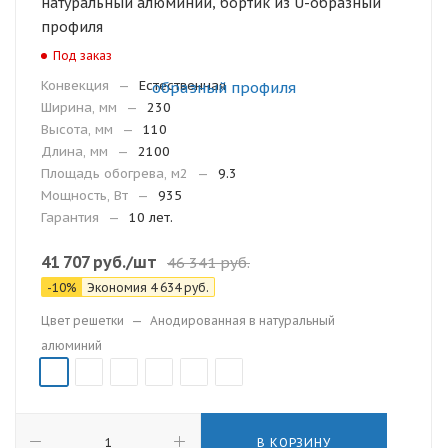
натуральный алюминий, бортик из U-образный
профиля
Под заказ
Конвекция
—
Естественная
Ширина, мм
—
230
Высота, мм
—
110
Длина, мм
—
2100
Площадь обогрева, м2
—
9.3
Мощность, Вт
—
935
Гарантия
—
10 лет.
41 707
руб.
/шт
46 341
руб.
-
10
%
Экономия
4 634
руб.
Цвет решетки
—
Анодированная в натуральный
алюминий
В КОРЗИНУ