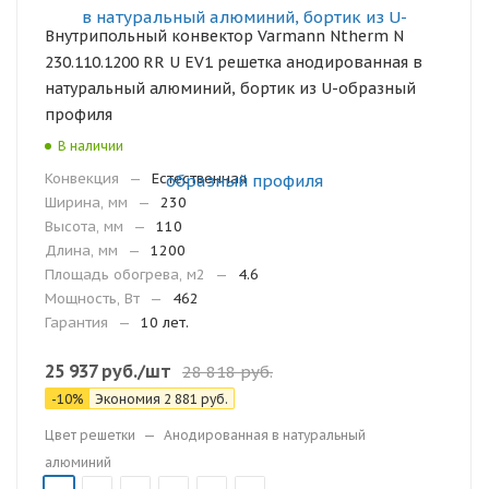
Внутрипольный конвектор Varmann Ntherm N
230.110.1200 RR U EV1 решетка анодированная в
натуральный алюминий, бортик из U-образный
профиля
В наличии
Конвекция
—
Естественная
Ширина, мм
—
230
Высота, мм
—
110
Длина, мм
—
1200
Площадь обогрева, м2
—
4.6
Мощность, Вт
—
462
Гарантия
—
10 лет.
25 937
руб.
/шт
28 818
руб.
-
10
%
Экономия
2 881
руб.
Цвет решетки
—
Анодированная в натуральный
алюминий