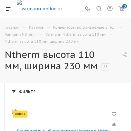
0
—
—
—
Главная
Каталог
Конвекторы встраиваемые в пол
—
—
Varmann Ntherm
Varmann Ntherm высота 110 мм.
Ntherm высота 110 мм, ширина 230 мм
Ntherm высота 110
мм, ширина 230 мм
23
ФИЛЬТР
Акция