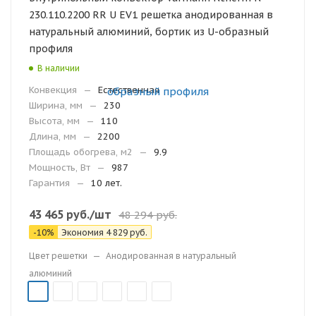
230.110.2200 RR U EV1 решетка анодированная в
натуральный алюминий, бортик из U-образный
профиля
В наличии
Конвекция
—
Естественная
Ширина, мм
—
230
Высота, мм
—
110
Длина, мм
—
2200
Площадь обогрева, м2
—
9.9
Мощность, Вт
—
987
Гарантия
—
10 лет.
43 465
руб.
/шт
48 294
руб.
-
10
%
Экономия
4 829
руб.
Цвет решетки
—
Анодированная в натуральный
алюминий