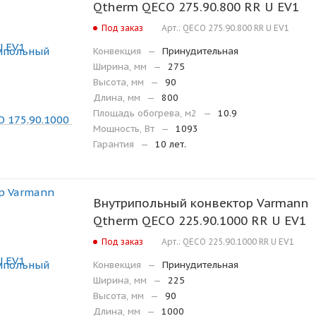
Qtherm QECO 275.90.800 RR U EV1
Под заказ
Арт.: QECO 275.90.800 RR U EV1
Конвекция
—
Принудительная
Ширина, мм
—
275
Высота, мм
—
90
Длина, мм
—
800
Площадь обогрева, м2
—
10.9
Мощность, Вт
—
1093
Гарантия
—
10 лет.
Внутрипольный конвектор Varmann
Qtherm QECO 225.90.1000 RR U EV1
Под заказ
Арт.: QECO 225.90.1000 RR U EV1
Конвекция
—
Принудительная
Ширина, мм
—
225
Высота, мм
—
90
Длина, мм
—
1000