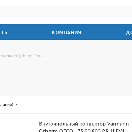
ИТЬ
КОМПАНИЯ
Д
Varmann Qtherm Eco
стание)
Внутрипольный конвектор Varmann
Qtherm QECO 175.90.800 RR U EV1