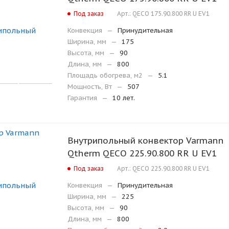
Под заказ
Арт.: QECO 175.90.800 RR U EV1
Конвекция
—
Принудительная
Ширина, мм
—
175
Высота, мм
—
90
Длина, мм
—
800
Площадь обогрева, м2
—
5.1
Мощность, Вт
—
507
Гарантия
—
10 лет.
Внутрипольный конвектор Varmann
Qtherm QECO 225.90.800 RR U EV1
Под заказ
Арт.: QECO 225.90.800 RR U EV1
Конвекция
—
Принудительная
Ширина, мм
—
225
Высота, мм
—
90
Длина, мм
—
800