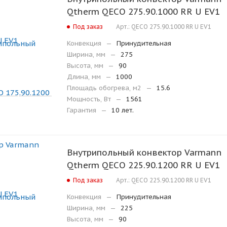
Qtherm QECO 275.90.1000 RR U EV1
Под заказ
Арт.: QECO 275.90.1000 RR U EV1
Конвекция
—
Принудительная
Ширина, мм
—
275
Высота, мм
—
90
Длина, мм
—
1000
Площадь обогрева, м2
—
15.6
Мощность, Вт
—
1561
Гарантия
—
10 лет.
Внутрипольный конвектор Varmann
Qtherm QECO 225.90.1200 RR U EV1
Под заказ
Арт.: QECO 225.90.1200 RR U EV1
Конвекция
—
Принудительная
Ширина, мм
—
225
Высота, мм
—
90