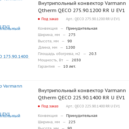
Внутрипольный конвектор Varmann
Qtherm QECO 275.90.1200 RR U EV1
Под заказ
Арт.: QECO 275.90.1200 RR U EV1
Конвекция
—
Принудительная
Ширина, мм
—
275
Высота, мм
—
90
Длина, мм
—
1200
Площадь обогрева, м2
—
20.3
Мощность, Вт
—
2030
Гарантия
—
10 лет.
Внутрипольный конвектор Varmann
Qtherm QECO 225.90.1400 RR U EV1
Под заказ
Арт.: QECO 225.90.1400 RR U EV1
Конвекция
—
Принудительная
Ширина, мм
—
225
Высота, мм
—
90