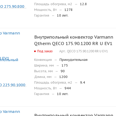
Площадь обогрева, м2
—
12.8
Мощность, Вт
—
1278
Гарантия
—
10 лет.
Внутрипольный конвектор Varmann
Qtherm QECO 175.90.1200 RR U EV1
Под заказ
Арт.: QECO 175.90.1200 RR U EV1
Конвекция
—
Принудительная
Ширина, мм
—
175
Высота, мм
—
90
Длина, мм
—
1200
Площадь обогрева, м2
—
9.4
Мощность, Вт
—
944
Гарантия
—
10 лет.
Внутрипольный конвектор Varmann