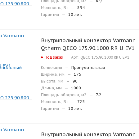
Площадь обогрева, м2
—
8.9
Мощность, Вт
—
894
Гарантия
—
10 лет.
Внутрипольный конвектор Varmann
Qtherm QECO 175.90.1000 RR U EV1
Под заказ
Арт.: QECO 175.90.1000 RR U EV1
Конвекция
—
Принудительная
Ширина, мм
—
175
Высота, мм
—
90
Длина, мм
—
1000
Площадь обогрева, м2
—
7.2
Мощность, Вт
—
725
Гарантия
—
10 лет.
Внутрипольный конвектор Varmann