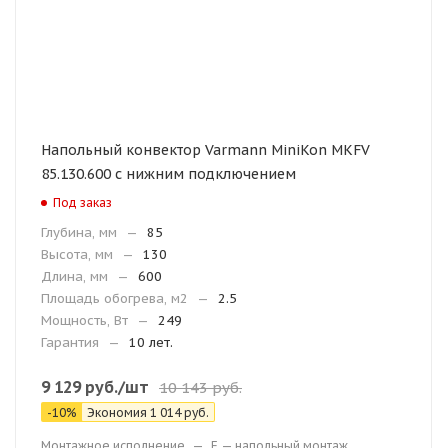
Напольный конвектор Varmann MiniKon MKFV
85.130.600 с нижним подключением
Под заказ
Глубина, мм
—
85
Высота, мм
—
130
Длина, мм
—
600
Площадь обогрева, м2
—
2.5
Мощность, Вт
—
249
Гарантия
—
10 лет.
9 129
руб.
/шт
10 143
руб.
-
10
%
Экономия
1 014
руб.
Монтажное исполнение
—
F — напольный монтаж