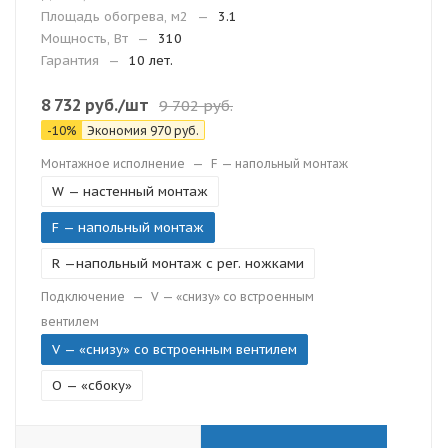
Площадь обогрева, м2
—
3.1
Мощность, Вт
—
310
Гарантия
—
10 лет.
8 732
руб.
/шт
9 702
руб.
-
10
%
Экономия
970
руб.
Монтажное исполнение
—
F — напольный монтаж
W — настенный монтаж
F — напольный монтаж
R —напольный монтаж с рег. ножками
Подключение
—
V — «снизу» со встроенным
вентилем
V — «снизу» со встроенным вентилем
O — «сбоку»