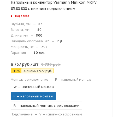
Напольный конвектор Varmann MiniKon MKFV
85.80.800 с нижним подключением
Под заказ
Глубина, мм
—
85
Высота, мм
—
80
Длина, мм
—
800
Площадь обогрева, м2
—
2.9
Мощность, Вт
—
292
Гарантия
—
10 лет.
8 757
руб.
/шт
9 729
руб.
-
10
%
Экономия
972
руб.
Монтажное исполнение
—
F — напольный монтаж
W — настенный монтаж
F — напольный монтаж
R —напольный монтаж с рег. ножками
Подключение
—
V — «снизу» со встроенным