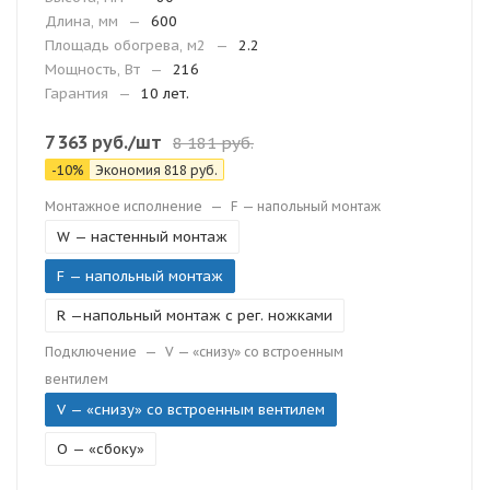
Длина, мм
—
600
Площадь обогрева, м2
—
2.2
Мощность, Вт
—
216
Гарантия
—
10 лет.
7 363
руб.
/шт
8 181
руб.
-
10
%
Экономия
818
руб.
Монтажное исполнение
—
F — напольный монтаж
W — настенный монтаж
F — напольный монтаж
R —напольный монтаж с рег. ножками
Подключение
—
V — «снизу» со встроенным
вентилем
V — «снизу» со встроенным вентилем
O — «сбоку»