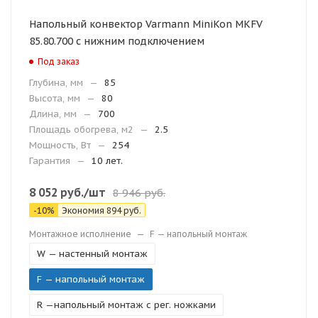
Напольный конвектор Varmann MiniKon MKFV
85.80.700 с нижним подключением
Под заказ
Глубина, мм
—
85
Высота, мм
—
80
Длина, мм
—
700
Площадь обогрева, м2
—
2.5
Мощность, Вт
—
254
Гарантия
—
10 лет.
8 052
руб.
/шт
8 946
руб.
-
10
%
Экономия
894
руб.
Монтажное исполнение
—
F — напольный монтаж
W — настенный монтаж
F — напольный монтаж
R —напольный монтаж с рег. ножками