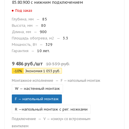
85.80.900 с нижним подключением
Под заказ
Глубина, мм
—
85
Высота, мм
—
80
Длина, мм
—
900
Площадь обогрева, м2
—
3.3
Мощность, Вт
—
329
Гарантия
—
10 лет.
9 486
руб.
/шт
10 539
руб.
-
10
%
Экономия
1 053
руб.
Монтажное исполнение
—
F — напольный монтаж
W — настенный монтаж
F — напольный монтаж
R —напольный монтаж с рег. ножками
Подключение
—
V — «снизу» со встроенным
вентилем