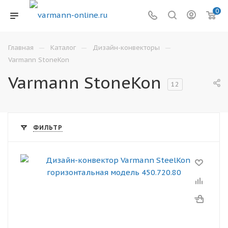
0
—
—
—
Главная
Каталог
Дизайн-конвекторы
Varmann StoneKon
Varmann StoneKon
12
ФИЛЬТР