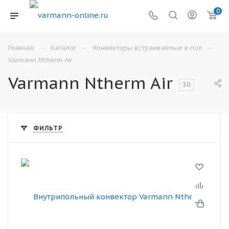
0
—
—
—
Главная
Каталог
Конвекторы встраиваемые в пол
Varmann Ntherm Air
Varmann Ntherm Air
30
ФИЛЬТР