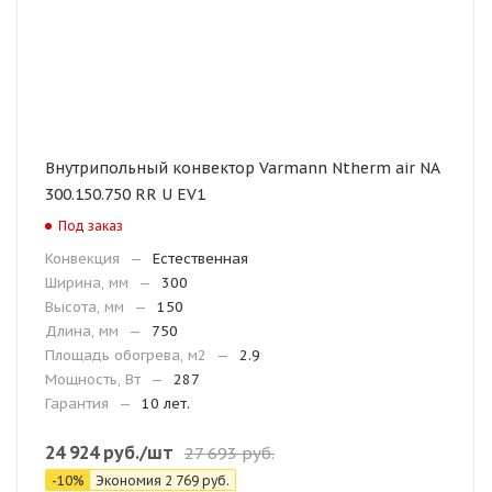
Внутрипольный конвектор Varmann Ntherm air NA
300.150.750 RR U EV1
Под заказ
Конвекция
—
Естественная
Ширина, мм
—
300
Высота, мм
—
150
Длина, мм
—
750
Площадь обогрева, м2
—
2.9
Мощность, Вт
—
287
Гарантия
—
10 лет.
24 924
руб.
/шт
27 693
руб.
-
10
%
Экономия
2 769
руб.