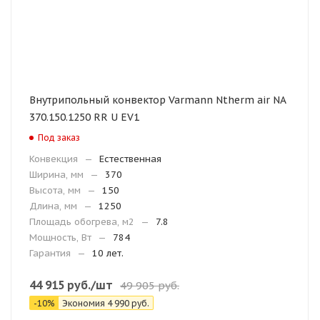
Внутрипольный конвектор Varmann Ntherm air NA
370.150.1250 RR U EV1
Под заказ
Конвекция
—
Естественная
Ширина, мм
—
370
Высота, мм
—
150
Длина, мм
—
1250
Площадь обогрева, м2
—
7.8
Мощность, Вт
—
784
Гарантия
—
10 лет.
44 915
руб.
/шт
49 905
руб.
-
10
%
Экономия
4 990
руб.