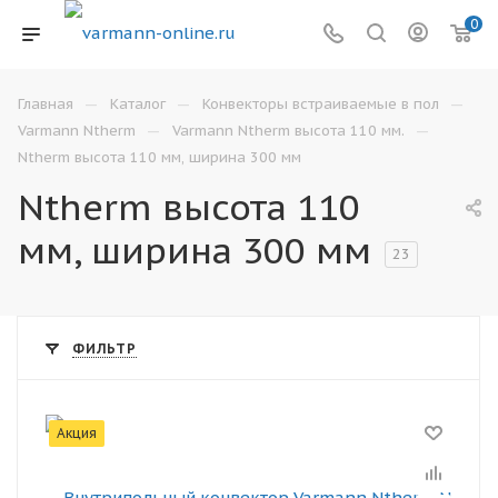
0
—
—
—
Главная
Каталог
Конвекторы встраиваемые в пол
—
—
Varmann Ntherm
Varmann Ntherm высота 110 мм.
Ntherm высота 110 мм, ширина 300 мм
Ntherm высота 110
мм, ширина 300 мм
23
ФИЛЬТР
Акция