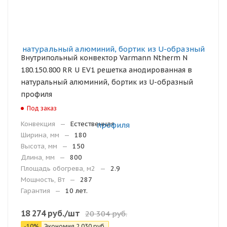
Внутрипольный конвектор Varmann Ntherm N
180.150.800 RR U EV1 решетка анодированная в
натуральный алюминий, бортик из U-образный
профиля
Под заказ
Конвекция
—
Естественная
Ширина, мм
—
180
Высота, мм
—
150
Длина, мм
—
800
Площадь обогрева, м2
—
2.9
Мощность, Вт
—
287
Гарантия
—
10 лет.
18 274
руб.
/шт
20 304
руб.
-
10
%
Экономия
2 030
руб.