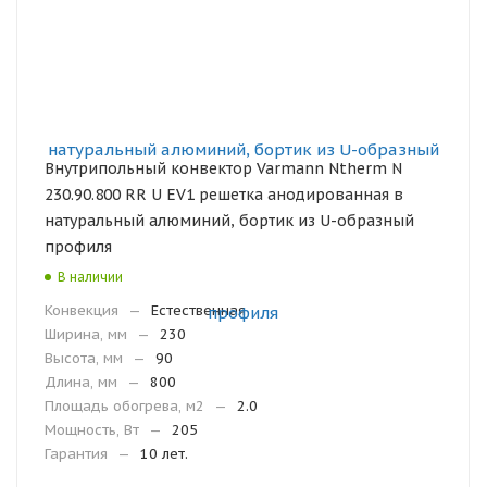
Внутрипольный конвектор Varmann Ntherm N
230.90.800 RR U EV1 решетка анодированная в
натуральный алюминий, бортик из U-образный
профиля
В наличии
Конвекция
—
Естественная
Ширина, мм
—
230
Высота, мм
—
90
Длина, мм
—
800
Площадь обогрева, м2
—
2.0
Мощность, Вт
—
205
Гарантия
—
10 лет.