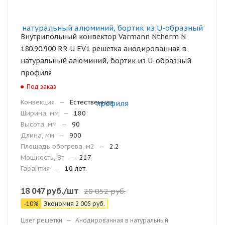
Внутрипольный конвектор Varmann Ntherm N
180.90.900 RR U EV1 решетка анодированная в
натуральный алюминий, бортик из U-образный
профиля
Под заказ
Конвекция
—
Естественная
Ширина, мм
—
180
Высота, мм
—
90
Длина, мм
—
900
Площадь обогрева, м2
—
2.2
Мощность, Вт
—
217
Гарантия
—
10 лет.
18 047
руб.
/шт
20 052
руб.
-
10
%
Экономия
2 005
руб.
Цвет решетки
—
Анодированная в натуральный