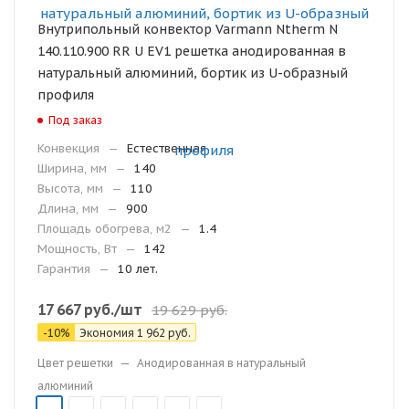
Внутрипольный конвектор Varmann Ntherm N
140.110.900 RR U EV1 решетка анодированная в
натуральный алюминий, бортик из U-образный
профиля
Под заказ
Конвекция
—
Естественная
Ширина, мм
—
140
Высота, мм
—
110
Длина, мм
—
900
Площадь обогрева, м2
—
1.4
Мощность, Вт
—
142
Гарантия
—
10 лет.
17 667
руб.
/шт
19 629
руб.
-
10
%
Экономия
1 962
руб.
Цвет решетки
—
Анодированная в натуральный
алюминий