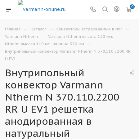
0
—
—
—
Главная
Каталог
Конвекторы встраиваемые в пол
—
—
Varmann Ntherm
Varmann Ntherm высота 110 мм.
—
Ntherm высота 110 мм, ширина 370 мм
Внутрипольный конвектор Varmann Ntherm N 370.110.2200 RR
U EV1
Внутрипольный
конвектор Varmann
Ntherm N 370.110.2200
RR U EV1 решетка
анодированная в
натуральный