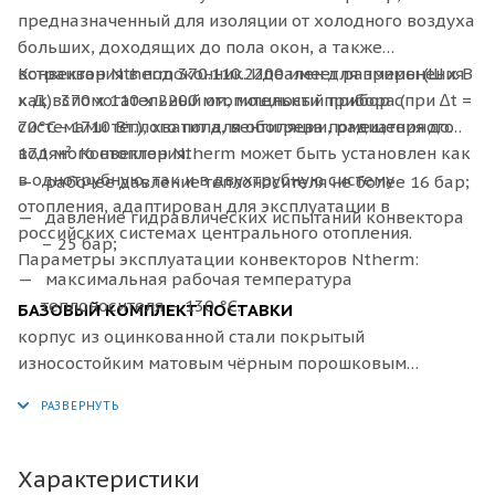
предназначенный для изоляции от холодного воздуха
больших, доходящих до пола окон, а также
встраивания в подоконник. Идеален для применения
Конвектор
Ntherm 370.110.2200 имеет размеры (Ш x В
как вспомогательный отопительный прибор с
x Д): 370 х 110 х 2200 мм, мощности прибора (при ∆t =
системами тёплого пола, вентиляции, радиаторного
70°C - 1710 Вт.), хватит для обогрева помещения до
водяного отопления.
17.1 м². Конвектор Ntherm может быть установлен как
в однотрубную, так и в двухтрубную систему
рабочее давление теплоносителя не более 16 бар;
отопления, адаптирован для эксплуатации в
давление гидравлических испытаний конвектора
российских системах центрального отопления.
– 25 бар;
Параметры эксплуатации конвекторов Ntherm:
максимальная рабочая температура
теплоносителя – 130 °С.
БАЗОВЫЙ КОМПЛЕКТ ПОСТАВКИ
корпус из оцинкованной стали покрытый
износостойким матовым чёрным порошковым
покрытием или из нержавеющей стали;
декоративная рамка по периметру корпуса из
алюминия U–образного, либо F–образного профиля,
выполненная в цвет решетки, с черной полосой из
Характеристики