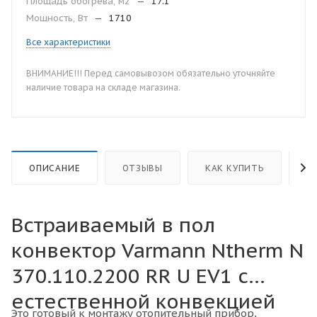
Площадь обогрева, м2
—
17.1
Мощность, Вт
—
1710
Все характеристики
ВНИМАНИЕ!!! Перед самовывозом обязательно уточняйте
наличие товара на складе магазина.
ОПИСАНИЕ
ОТЗЫВЫ
КАК КУПИТЬ
О
Встраиваемый в пол
конвектор Varmann Ntherm N
370.110.2200 RR U EV1 с
естественной конвекцией
Это готовый к монтажу отопительный прибор,