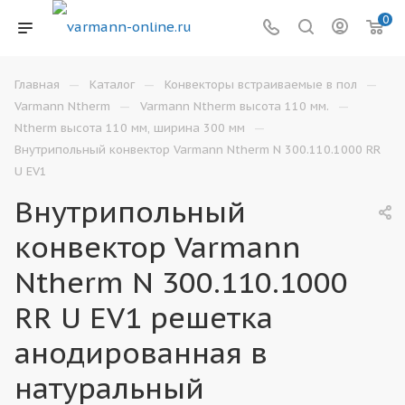
0
—
—
—
Главная
Каталог
Конвекторы встраиваемые в пол
—
—
Varmann Ntherm
Varmann Ntherm высота 110 мм.
—
Ntherm высота 110 мм, ширина 300 мм
Внутрипольный конвектор Varmann Ntherm N 300.110.1000 RR
U EV1
Внутрипольный
конвектор Varmann
Ntherm N 300.110.1000
RR U EV1 решетка
анодированная в
натуральный