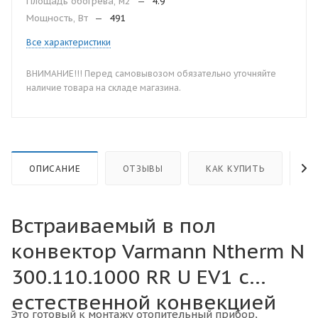
Площадь обогрева, м2
—
4.9
Мощность, Вт
—
491
Все характеристики
ВНИМАНИЕ!!! Перед самовывозом обязательно уточняйте
наличие товара на складе магазина.
ОПИСАНИЕ
ОТЗЫВЫ
КАК КУПИТЬ
О
Встраиваемый в пол
конвектор Varmann Ntherm N
300.110.1000 RR U EV1 с
естественной конвекцией
Это готовый к монтажу отопительный прибор,