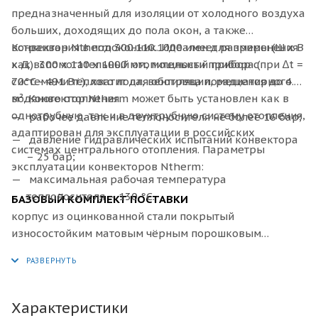
предназначенный для изоляции от холодного воздуха
больших, доходящих до пола окон, а также
встраивания в подоконник. Идеален для применения
Конвектор
Ntherm 300.110.1000 имеет размеры (Ш x В
как вспомогательный отопительный прибор с
x Д): 300 х 110 х 1000 мм, мощности прибора (при ∆t =
системами тёплого пола, вентиляции, радиаторного
70°C - 491 Вт.), хватит для обогрева помещения до 4.9
водяного отопления.
м². Конвектор Ntherm может быть установлен как в
однотрубную, так и в двухтрубную систему отопления,
рабочее давление теплоносителя не более 16 бар;
адаптирован для эксплуатации в российских
давление гидравлических испытаний конвектора
системах центрального отопления. Параметры
– 25 бар;
эксплуатации конвекторов Ntherm:
максимальная рабочая температура
теплоносителя – 130 °С.
БАЗОВЫЙ КОМПЛЕКТ ПОСТАВКИ
корпус из оцинкованной стали покрытый
износостойким матовым чёрным порошковым
покрытием или из нержавеющей стали;
декоративная рамка по периметру корпуса из
алюминия U–образного, либо F–образного профиля,
выполненная в цвет решетки, с черной полосой из
Характеристики