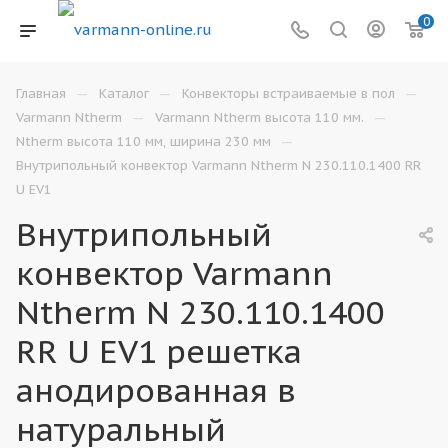
0
—
—
—
Главная
Каталог
Конвекторы встраиваемые в пол
—
—
Varmann Ntherm
Varmann Ntherm высота 110 мм.
—
Ntherm высота 110 мм, ширина 230 мм
Внутрипольный конвектор Varmann Ntherm N 230.110.1400 RR
U EV1
Внутрипольный
конвектор Varmann
Ntherm N 230.110.1400
RR U EV1 решетка
анодированная в
натуральный