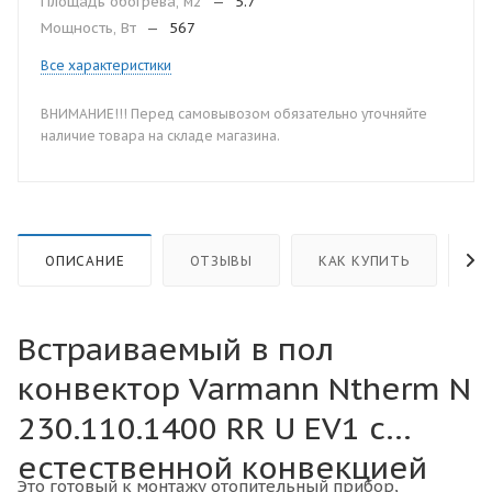
Площадь обогрева, м2
—
5.7
Мощность, Вт
—
567
Все характеристики
ВНИМАНИЕ!!! Перед самовывозом обязательно уточняйте
наличие товара на складе магазина.
ОПИСАНИЕ
ОТЗЫВЫ
КАК КУПИТЬ
О
Встраиваемый в пол
конвектор Varmann Ntherm N
230.110.1400 RR U EV1 с
естественной конвекцией
Это готовый к монтажу отопительный прибор,