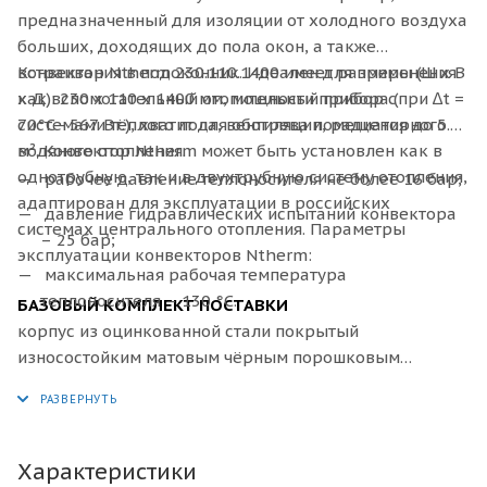
предназначенный для изоляции от холодного воздуха
больших, доходящих до пола окон, а также
встраивания в подоконник. Идеален для применения
Конвектор
Ntherm 230.110.1400 имеет размеры (Ш x В
как вспомогательный отопительный прибор с
x Д): 230 х 110 х 1400 мм, мощности прибора (при ∆t =
системами тёплого пола, вентиляции, радиаторного
70°C - 567 Вт.), хватит для обогрева помещения до 5.7
водяного отопления.
м². Конвектор Ntherm может быть установлен как в
однотрубную, так и в двухтрубную систему отопления,
рабочее давление теплоносителя не более 16 бар;
адаптирован для эксплуатации в российских
давление гидравлических испытаний конвектора
системах центрального отопления. Параметры
– 25 бар;
эксплуатации конвекторов Ntherm:
максимальная рабочая температура
теплоносителя – 130 °С.
БАЗОВЫЙ КОМПЛЕКТ ПОСТАВКИ
корпус из оцинкованной стали покрытый
износостойким матовым чёрным порошковым
покрытием или из нержавеющей стали;
декоративная рамка по периметру корпуса из
алюминия U–образного, либо F–образного профиля,
выполненная в цвет решетки, с черной полосой из
Характеристики