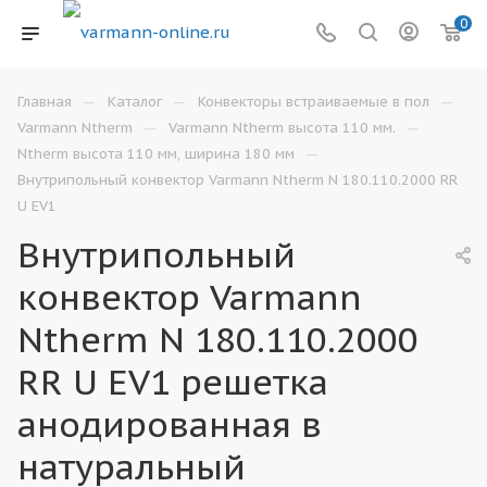
0
—
—
—
Главная
Каталог
Конвекторы встраиваемые в пол
—
—
Varmann Ntherm
Varmann Ntherm высота 110 мм.
—
Ntherm высота 110 мм, ширина 180 мм
Внутрипольный конвектор Varmann Ntherm N 180.110.2000 RR
U EV1
Внутрипольный
конвектор Varmann
Ntherm N 180.110.2000
RR U EV1 решетка
анодированная в
натуральный