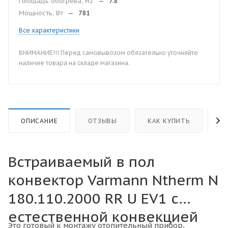
Площадь обогрева, м2
—
7.8
Мощность, Вт
—
781
Все характеристики
ВНИМАНИЕ!!! Перед самовывозом обязательно уточняйте
наличие товара на складе магазина.
ОПИСАНИЕ
ОТЗЫВЫ
КАК КУПИТЬ
О
Встраиваемый в пол
конвектор Varmann Ntherm N
180.110.2000 RR U EV1 с
естественной конвекцией
Это готовый к монтажу отопительный прибор,