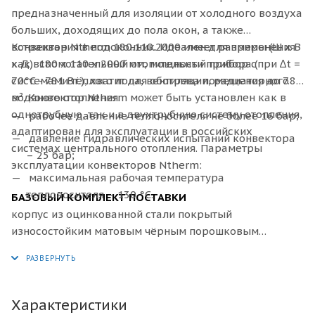
предназначенный для изоляции от холодного воздуха
больших, доходящих до пола окон, а также
встраивания в подоконник. Идеален для применения
Конвектор
Ntherm 180.110.2000 имеет размеры (Ш x В
как вспомогательный отопительный прибор с
x Д): 180 х 110 х 2000 мм, мощности прибора (при ∆t =
системами тёплого пола, вентиляции, радиаторного
70°C - 781 Вт.), хватит для обогрева помещения до 7.8
водяного отопления.
м². Конвектор Ntherm может быть установлен как в
однотрубную, так и в двухтрубную систему отопления,
рабочее давление теплоносителя не более 16 бар;
адаптирован для эксплуатации в российских
давление гидравлических испытаний конвектора
системах центрального отопления. Параметры
– 25 бар;
эксплуатации конвекторов Ntherm:
максимальная рабочая температура
теплоносителя – 130 °С.
БАЗОВЫЙ КОМПЛЕКТ ПОСТАВКИ
корпус из оцинкованной стали покрытый
износостойким матовым чёрным порошковым
покрытием или из нержавеющей стали;
декоративная рамка по периметру корпуса из
алюминия U–образного, либо F–образного профиля,
выполненная в цвет решетки, с черной полосой из
Характеристики