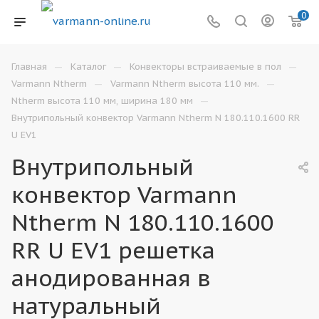
0
—
—
—
Главная
Каталог
Конвекторы встраиваемые в пол
—
—
Varmann Ntherm
Varmann Ntherm высота 110 мм.
—
Ntherm высота 110 мм, ширина 180 мм
Внутрипольный конвектор Varmann Ntherm N 180.110.1600 RR
U EV1
Внутрипольный
конвектор Varmann
Ntherm N 180.110.1600
RR U EV1 решетка
анодированная в
натуральный