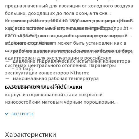
предназначенный для изоляции от холодного воздуха
больших, доходящих до пола окон, а также
встраивания в подоконник. Идеален для применения
Конвектор
Ntherm 180.110.1600 имеет размеры (Ш x В
как вспомогательный отопительный прибор с
x Д): 180 х 110 х 1600 мм, мощности прибора (при ∆t =
системами тёплого пола, вентиляции, радиаторного
70°C - 595 Вт.), хватит для обогрева помещения до 6.0
водяного отопления.
м². Конвектор Ntherm может быть установлен как в
однотрубную, так и в двухтрубную систему отопления,
рабочее давление теплоносителя не более 16 бар;
адаптирован для эксплуатации в российских
давление гидравлических испытаний конвектора
системах центрального отопления. Параметры
– 25 бар;
эксплуатации конвекторов Ntherm:
максимальная рабочая температура
теплоносителя – 130 °С.
БАЗОВЫЙ КОМПЛЕКТ ПОСТАВКИ
корпус из оцинкованной стали покрытый
износостойким матовым чёрным порошковым
покрытием или из нержавеющей стали;
декоративная рамка по периметру корпуса из
алюминия U–образного, либо F–образного профиля,
выполненная в цвет решетки, с черной полосой из
Характеристики