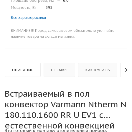
Площадь обогрева, м2
—
6.0
Мощность, Вт
—
595
Все характеристики
ВНИМАНИЕ!!! Перед самовывозом обязательно уточняйте
наличие товара на складе магазина.
ОПИСАНИЕ
ОТЗЫВЫ
КАК КУПИТЬ
О
Встраиваемый в пол
конвектор Varmann Ntherm N
180.110.1600 RR U EV1 с
естественной конвекцией
Это готовый к монтажу отопительный прибор,