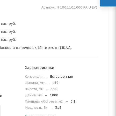
Артикул:
N 180.110.1000 RR U EV1
тыс. руб.
тыс. руб.
тыс. руб.
оскве и в пределах 15-ти км. от МКАД.
Характеристики
Конвекция
—
Естественная
Ширина, мм
—
180
Высота, мм
—
110
Длина, мм
—
1000
в
Площадь обогрева, м2
—
3.1
Мощность, Вт
—
315