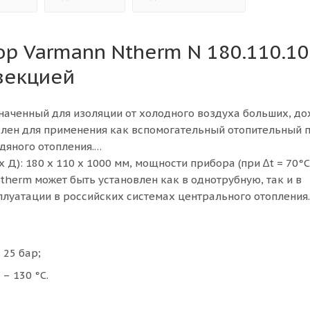
ор Varmann Ntherm N 180.110.1
векцией
значенный для изоляции от холодного воздуха больших, д
еален для применения как вспомогательный отопительный 
дяного отопления.
Д): 180 х 110 х 1000 мм, мощности прибора (при ∆t = 70°C -
Ntherm может быть установлен как в однотрубную, так и в
плуатации в российских системах центрального отопления.
25 бар;
– 130 °С.