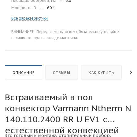
Площадь обогрева, м2
—
6.0
Мощность, Вт
—
604
Все характеристики
ВНИМАНИЕ!!! Перед самовывозом обязательно уточняйте
наличие товара на складе магазина.
ОПИСАНИЕ
ОТЗЫВЫ
КАК КУПИТЬ
О
Встраиваемый в пол
конвектор Varmann Ntherm N
140.110.2400 RR U EV1 с
естественной конвекцией
Это готовый к монтажу отопительный прибор,