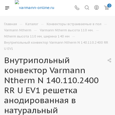
0
—
—
—
Главная
Каталог
Конвекторы встраиваемые в пол
—
—
Varmann Ntherm
Varmann Ntherm высота 110 мм.
—
Ntherm высота 110 мм, ширина 140 мм
Внутрипольный конвектор Varmann Ntherm N 140.110.2400 RR
U EV1
Внутрипольный
конвектор Varmann
Ntherm N 140.110.2400
RR U EV1 решетка
анодированная в
натуральный