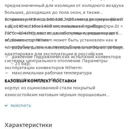
предназначенный для изоляции от холодного воздуха
больших, доходящих до пола окон, а также
встраивания в подоконник. Идеален для применения
Конвектор
Ntherm 140.110.2400 имеет размеры (Ш x В
как вспомогательный отопительный прибор с
x Д): 140 х 110 х 2400 мм, мощности прибора (при ∆t =
системами тёплого пола, вентиляции, радиаторного
70°C - 604 Вт.), хватит для обогрева помещения до 6.0
водяного отопления.
м². Конвектор Ntherm может быть установлен как в
однотрубную, так и в двухтрубную систему отопления,
рабочее давление теплоносителя не более 16 бар;
адаптирован для эксплуатации в российских
давление гидравлических испытаний конвектора
системах центрального отопления. Параметры
– 25 бар;
эксплуатации конвекторов Ntherm:
максимальная рабочая температура
теплоносителя – 130 °С.
БАЗОВЫЙ КОМПЛЕКТ ПОСТАВКИ
корпус из оцинкованной стали покрытый
износостойким матовым чёрным порошковым
покрытием или из нержавеющей стали;
декоративная рамка по периметру корпуса из
алюминия U–образного, либо F–образного профиля,
выполненная в цвет решетки, с черной полосой из
Характеристики