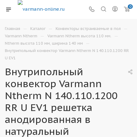
0
—
—
—
Главная
Каталог
Конвекторы встраиваемые в пол
—
—
Varmann Ntherm
Varmann Ntherm высота 110 мм.
—
Ntherm высота 110 мм, ширина 140 мм
Внутрипольный конвектор Varmann Ntherm N 140.110.1200 RR
U EV1
Внутрипольный
конвектор Varmann
Ntherm N 140.110.1200
RR U EV1 решетка
анодированная в
натуральный