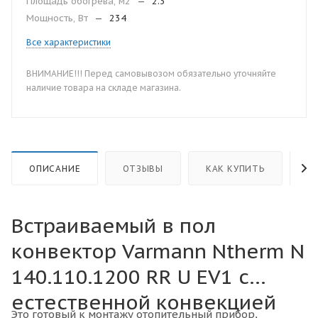
Площадь обогрева, м2
—
2.3
Мощность, Вт
—
234
Все характеристики
ВНИМАНИЕ!!! Перед самовывозом обязательно уточняйте
наличие товара на складе магазина.
ОПИСАНИЕ
ОТЗЫВЫ
КАК КУПИТЬ
О
Встраиваемый в пол
конвектор Varmann Ntherm N
140.110.1200 RR U EV1 с
естественной конвекцией
Это готовый к монтажу отопительный прибор,