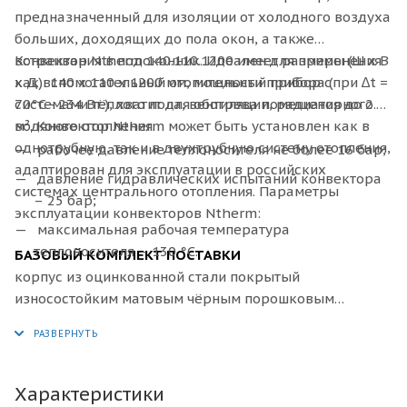
предназначенный для изоляции от холодного воздуха
больших, доходящих до пола окон, а также
встраивания в подоконник. Идеален для применения
Конвектор
Ntherm 140.110.1200 имеет размеры (Ш x В
как вспомогательный отопительный прибор с
x Д): 140 х 110 х 1200 мм, мощности прибора (при ∆t =
системами тёплого пола, вентиляции, радиаторного
70°C - 234 Вт.), хватит для обогрева помещения до 2.3
водяного отопления.
м². Конвектор Ntherm может быть установлен как в
однотрубную, так и в двухтрубную систему отопления,
рабочее давление теплоносителя не более 16 бар;
адаптирован для эксплуатации в российских
давление гидравлических испытаний конвектора
системах центрального отопления. Параметры
– 25 бар;
эксплуатации конвекторов Ntherm:
максимальная рабочая температура
теплоносителя – 130 °С.
БАЗОВЫЙ КОМПЛЕКТ ПОСТАВКИ
корпус из оцинкованной стали покрытый
износостойким матовым чёрным порошковым
покрытием или из нержавеющей стали;
декоративная рамка по периметру корпуса из
алюминия U–образного, либо F–образного профиля,
выполненная в цвет решетки, с черной полосой из
Характеристики