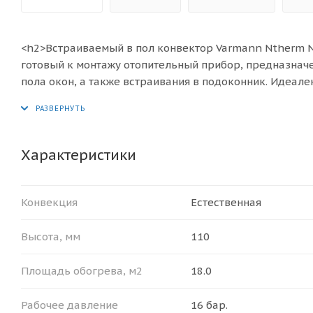
<h2>Встраиваемый в пол конвектор Varmann Ntherm N 
готовый к монтажу отопительный прибор, предназнач
пола окон, а также встраивания в подоконник. Идеал
системами тёплого пола, вентиляции, радиаторного во
<br>
<div>Конвектор<b> </b>Ntherm 370.110.2300 имеет разм
70°C - 1801 Вт.), хватит для обогрева помещения до 1
Характеристики
так и в двухтрубную систему отопления, адаптирован 
Параметры эксплуатации конвекторов Ntherm:</span
</div>
Конвекция
Естественная
<ul>
<li> рабочее давление теплоносителя не более 16 бар;<
Высота, мм
110
<li> давление гидравлических испытаний конвектора – 
<li> максимальная рабочая температура теплоносителя 
Площадь обогрева, м2
18.0
</ul>
<span style="color: #000000;"><b>БАЗОВЫЙ КОМПЛЕКТ
Рабочее давление
16 бар.