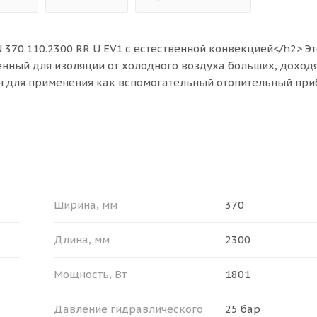
370.110.2300 RR U EV1 с естественной конвекцией</h2> Эт
енный для изоляции от холодного воздуха больших, доход
ен для применения как вспомогательный отопительный при
дяного отопления.<br>
еры (Ш x В x Д): 370 х 110 х 2300 мм, мощности прибора (
8.0 м². Конвектор Ntherm может быть установлен как в одно
для эксплуатации в российских системах центрального ото
>
Ширина, мм
370
/li>
Длина, мм
2300
25 бар;</li>
– 130 °С.</li>
Мощность, Вт
1801
 ПОСТАВКИ</b></span><br>
Давление гидравлического
25 бар