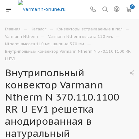
0
—
—
—
Главная
Каталог
Конвекторы встраиваемые в пол
—
—
Varmann Ntherm
Varmann Ntherm высота 110 мм.
—
Ntherm высота 110 мм, ширина 370 мм
Внутрипольный конвектор Varmann Ntherm N 370.110.1100 RR
U EV1
Внутрипольный
конвектор Varmann
Ntherm N 370.110.1100
RR U EV1 решетка
анодированная в
натуральный