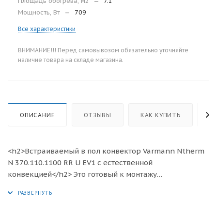
Площадь обогрева, м2
—
7.1
Мощность, Вт
—
709
Все характеристики
ВНИМАНИЕ!!! Перед самовывозом обязательно уточняйте
наличие товара на складе магазина.
ОПИСАНИЕ
ОТЗЫВЫ
КАК КУПИТЬ
О
<h2>Встраиваемый в пол конвектор Varmann Ntherm
N 370.110.1100 RR U EV1 с естественной
конвекцией</h2> Это готовый к монтажу
отопительный прибор, предназначенный для
изоляции от холодного воздуха больших, доходящих
до пола окон, а также встраивания в подоконник.