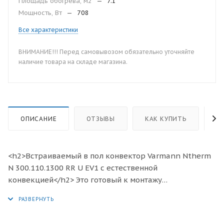
Площадь обогрева, м2
—
7.1
Мощность, Вт
—
708
Все характеристики
ВНИМАНИЕ!!! Перед самовывозом обязательно уточняйте
наличие товара на складе магазина.
ОПИСАНИЕ
ОТЗЫВЫ
КАК КУПИТЬ
О
<h2>Встраиваемый в пол конвектор Varmann Ntherm
N 300.110.1300 RR U EV1 с естественной
конвекцией</h2> Это готовый к монтажу
отопительный прибор, предназначенный для
изоляции от холодного воздуха больших, доходящих
до пола окон, а также встраивания в подоконник.