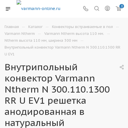
0
—
—
—
Главная
Каталог
Конвекторы встраиваемые в пол
—
—
Varmann Ntherm
Varmann Ntherm высота 110 мм.
—
Ntherm высота 110 мм, ширина 300 мм
Внутрипольный конвектор Varmann Ntherm N 300.110.1300 RR
U EV1
Внутрипольный
конвектор Varmann
Ntherm N 300.110.1300
RR U EV1 решетка
анодированная в
натуральный