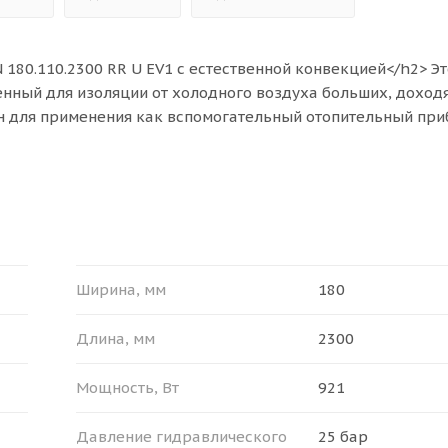
180.110.2300 RR U EV1 с естественной конвекцией</h2> Эт
енный для изоляции от холодного воздуха больших, доход
ен для применения как вспомогательный отопительный при
дяного отопления.<br>
еры (Ш x В x Д): 180 х 110 х 2300 мм, мощности прибора (
2 м². Конвектор Ntherm может быть установлен как в однотр
для эксплуатации в российских системах центрального ото
>
Ширина, мм
180
/li>
Длина, мм
2300
25 бар;</li>
– 130 °С.</li>
Мощность, Вт
921
 ПОСТАВКИ</b></span><br>
Давление гидравлического
25 бар