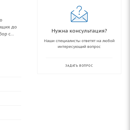
о
ящих до
Нужна консультация?
бор с
Наши специалисты ответят на любой
интересующий вопрос
при ∆t =
убную,
ЗАДАТЬ ВОПРОС
пления.