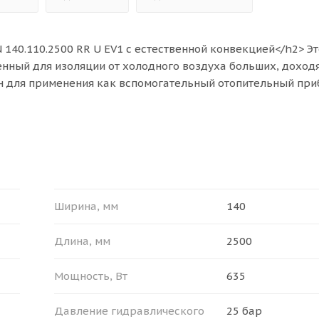
140.110.2500 RR U EV1 с естественной конвекцией</h2> Эт
енный для изоляции от холодного воздуха больших, доход
ен для применения как вспомогательный отопительный при
дяного отопления.<br>
еры (Ш x В x Д): 140 х 110 х 2500 мм, мощности прибора (
3 м². Конвектор Ntherm может быть установлен как в однотр
для эксплуатации в российских системах центрального ото
>
Ширина, мм
140
/li>
Длина, мм
2500
25 бар;</li>
– 130 °С.</li>
Мощность, Вт
635
 ПОСТАВКИ</b></span><br>
Давление гидравлического
25 бар