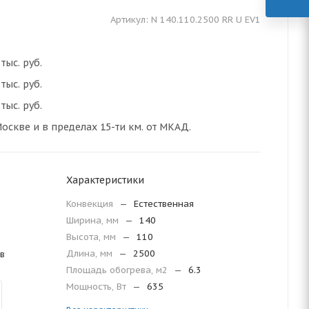
Артикул:
N 140.110.2500 RR U EV1
тыс. руб.
тыс. руб.
тыс. руб.
оскве и в пределах 15-ти км. от МКАД.
Характеристики
Конвекция
—
Естественная
Ширина, мм
—
140
Высота, мм
—
110
Длина, мм
—
2500
в
Площадь обогрева, м2
—
6.3
Мощность, Вт
—
635