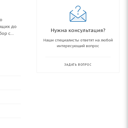
о
ящих до
Нужна консультация?
бор с
Наши специалисты ответят на любой
интересующий вопрос
при ∆t =
убную,
ЗАДАТЬ ВОПРОС
пления.