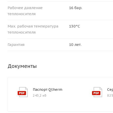
Рабочее давление
16 бар.
теплоносителя
Мax. рабочая температура
130°С
теплоносителя
Гарантия
10 лет.
Документы
Паспорт Qtherm
Се
243,2 кб
825