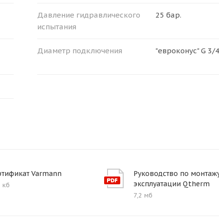
Давление гидравлического
25 бар.
испытания
Диаметр подключения
"евроконус" G 3/4
ртификат Varmann
Руководство по монтажу
эксплуатации Qtherm
 кб
7,2 мб