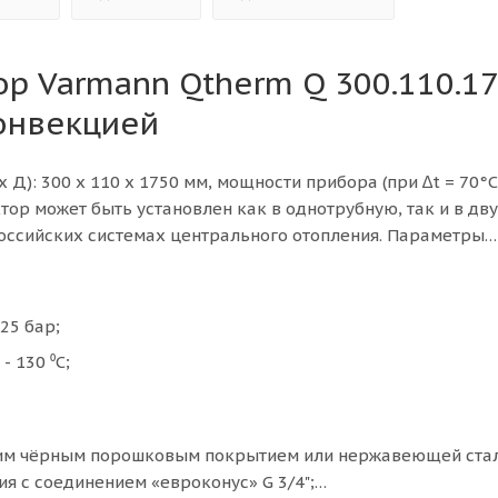
ор Varmann Qtherm Q 300.110.1
конвекцией
 Д): 300 х 110 х 1750 мм, мощности прибора (при ∆t = 70°C
ектор может быть установлен как в однотрубную, так и в д
российских системах центрального отопления. Параметры
25 бар;
 130 ⁰C;
ким чёрным порошковым покрытием или нержавеющей стал
 с соединением «евроконус» G 3/4";