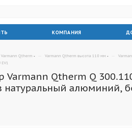
ИТЬ
КОМПАНИЯ
Д
—
—
Varmann Qtherm
Varmann Qtherm высота 110 мм
Varman
U EV1
 Varmann Qtherm Q 300.110
в натуральный алюминий, б