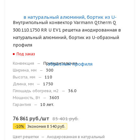
Внутрипольный конвектор Varmann Qtherm Q
300.110.1750 RR U EV1 решетка анодированная в
натуральный алюминий, бортик из U-образный
профиля
Под заказ
Конвекция
—
Принудительная
Ширина, мм
—
300
Высота, мм
—
110
Длина, мм
—
1750
Площадь обогрева, м2
—
36.0
Мощность, Вт
—
3603
Гарантия
—
10 лет.
76 861
руб.
/шт
85 401
руб.
-
10
%
Экономия
8 540
руб.
Цвет решетки
—
Анодированная в натуральный