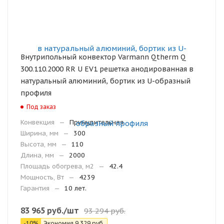
Внутрипольный конвектор Varmann Qtherm Q
300.110.2000 RR U EV1 решетка анодированная в
натуральный алюминий, бортик из U-образный
профиля
Под заказ
Конвекция
—
Принудительная
Ширина, мм
—
300
Высота, мм
—
110
Длина, мм
—
2000
Площадь обогрева, м2
—
42.4
Мощность, Вт
—
4239
Гарантия
—
10 лет.
83 965
руб.
/шт
93 294
руб.
-
10
%
Экономия
9 329
руб.