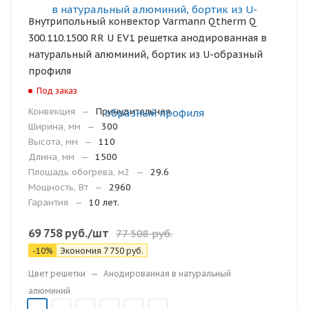
Внутрипольный конвектор Varmann Qtherm Q
300.110.1500 RR U EV1 решетка анодированная в
натуральный алюминий, бортик из U-образный
профиля
Под заказ
Конвекция
—
Принудительная
Ширина, мм
—
300
Высота, мм
—
110
Длина, мм
—
1500
Площадь обогрева, м2
—
29.6
Мощность, Вт
—
2960
Гарантия
—
10 лет.
69 758
руб.
/шт
77 508
руб.
-
10
%
Экономия
7 750
руб.
Цвет решетки
—
Анодированная в натуральный
алюминий