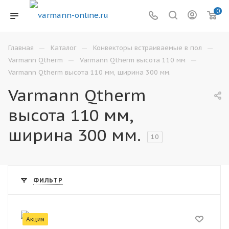
0
—
—
—
Главная
Каталог
Конвекторы встраиваемые в пол
—
—
Varmann Qtherm
Varmann Qtherm высота 110 мм
Varmann Qtherm высота 110 мм, ширина 300 мм.
Varmann Qtherm
высота 110 мм,
ширина 300 мм.
10
ФИЛЬТР
Акция