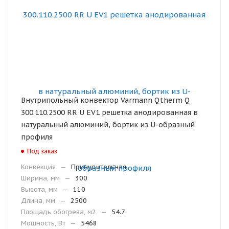
Внутрипольный конвектор Varmann Qtherm Q
300.110.2500 RR U EV1 решетка анодированная в
натуральный алюминий, бортик из U-образный
профиля
Под заказ
Конвекция
—
Принудительная
Ширина, мм
—
300
Высота, мм
—
110
Длина, мм
—
2500
Площадь обогрева, м2
—
54.7
Мощность, Вт
—
5468