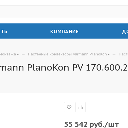
ИТЬ
КОМПАНИЯ
Д
—
—
 монтажа
Настенные конвекторы Varmann PlanoKon
Наст
mann PlanoKon PV 170.600.
55 542
руб.
/шт