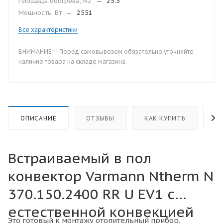
Площадь обогрева, м2
—
25.5
Мощность, Вт
—
2551
Все характеристики
ВНИМАНИЕ!!! Перед самовывозом обязательно уточняйте
наличие товара на складе магазина.
ОПИСАНИЕ
ОТЗЫВЫ
КАК КУПИТЬ
О
Встраиваемый в пол
конвектор Varmann Ntherm N
370.150.2400 RR U EV1 с
естественной конвекцией
Это готовый к монтажу отопительный прибор,