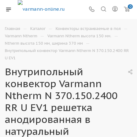
0
—
—
—
Главная
Каталог
Конвекторы встраиваемые в пол
—
—
Varmann Ntherm
Varmann Ntherm высота 150 мм.
—
Ntherm высота 150 мм, ширина 370 мм
Внутрипольный конвектор Varmann Ntherm N 370.150.2400 RR
U EV1
Внутрипольный
конвектор Varmann
Ntherm N 370.150.2400
RR U EV1 решетка
анодированная в
натуральный