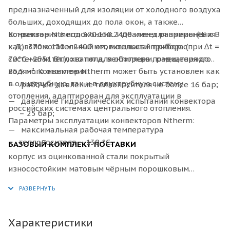
предназначенный для изоляции от холодного воздуха
больших, доходящих до пола окон, а также
встраивания в подоконник. Идеален для применения
Конвектор
Ntherm 370.150.2400 имеет размеры (Ш x В
как вспомогательный отопительный прибор с
x Д): 370 х 150 х 2400 мм, мощности прибора (при ∆t =
системами тёплого пола, вентиляции, радиаторного
70°C - 2551 Вт.), хватит для обогрева помещения до
водяного отопления.
25.5 м². Конвектор Ntherm может быть установлен как
в однотрубную, так и в двухтрубную систему
рабочее давление теплоносителя не более 16 бар;
отопления, адаптирован для эксплуатации в
давление гидравлических испытаний конвектора
российских системах центрального отопления.
– 25 бар;
Параметры эксплуатации конвекторов Ntherm:
максимальная рабочая температура
теплоносителя – 130 °С.
БАЗОВЫЙ КОМПЛЕКТ ПОСТАВКИ
корпус из оцинкованной стали покрытый
износостойким матовым чёрным порошковым
покрытием или из нержавеющей стали;
декоративная рамка по периметру корпуса из
алюминия U–образного, либо F–образного профиля,
выполненная в цвет решетки, с черной полосой из
Характеристики