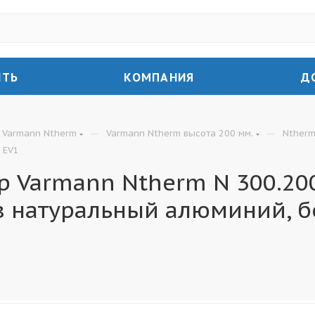
ИТЬ
КОМПАНИЯ
Д
—
—
Varmann Ntherm
Varmann Ntherm высота 200 мм.
Ntherm
 EV1
 Varmann Ntherm N 300.200
в натуральный алюминий, б