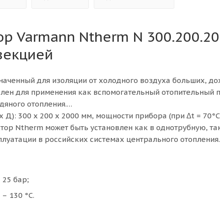
ор Varmann Ntherm N 300.200.2
векцией
значенный для изоляции от холодного воздуха больших, д
еален для применения как вспомогательный отопительный 
дяного отопления.
 Д): 300 х 200 х 2000 мм, мощности прибора (при ∆t = 70°C
ектор Ntherm может быть установлен как в однотрубную, так
плуатации в российских системах центрального отопления.
25 бар;
– 130 °С.