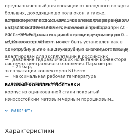
предназначенный для изоляции от холодного воздуха
больших, доходящих до пола окон, а также
встраивания в подоконник. Идеален для применения
Конвектор
Ntherm 230.200.1400 имеет размеры (Ш x В
как вспомогательный отопительный прибор с
x Д): 230 х 200 х 1400 мм, мощности прибора (при ∆t =
системами тёплого пола, вентиляции, радиаторного
70°C - 935 Вт.), хватит для обогрева помещения до 9.3
водяного отопления.
м². Конвектор Ntherm может быть установлен как в
однотрубную, так и в двухтрубную систему отопления,
рабочее давление теплоносителя не более 16 бар;
адаптирован для эксплуатации в российских
давление гидравлических испытаний конвектора
системах центрального отопления. Параметры
– 25 бар;
эксплуатации конвекторов Ntherm:
максимальная рабочая температура
теплоносителя – 130 °С.
БАЗОВЫЙ КОМПЛЕКТ ПОСТАВКИ
корпус из оцинкованной стали покрытый
износостойким матовым чёрным порошковым
покрытием или из нержавеющей стали;
декоративная рамка по периметру корпуса из
алюминия U–образного, либо F–образного профиля,
выполненная в цвет решетки, с черной полосой из
Характеристики