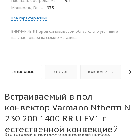
Площадь обогрева, м2
—
9.3
Мощность, Вт
—
935
Все характеристики
ВНИМАНИЕ!!! Перед самовывозом обязательно уточняйте
наличие товара на складе магазина.
ОПИСАНИЕ
ОТЗЫВЫ
КАК КУПИТЬ
О
Встраиваемый в пол
конвектор Varmann Ntherm N
230.200.1400 RR U EV1 с
естественной конвекцией
Это готовый к монтажу отопительный прибор,