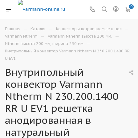
0
—
—
—
Главная
Каталог
Конвекторы встраиваемые в пол
—
—
Varmann Ntherm
Varmann Ntherm высота 200 мм.
—
Ntherm высота 200 мм, ширина 230 мм
Внутрипольный конвектор Varmann Ntherm N 230.200.1400 RR
U EV1
Внутрипольный
конвектор Varmann
Ntherm N 230.200.1400
RR U EV1 решетка
анодированная в
натуральный