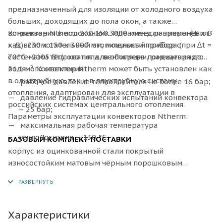
предназначенный для изоляции от холодного воздуха
больших, доходящих до пола окон, а также
встраивания в подоконник. Идеален для применения
Конвектор
Ntherm 230.150.3000 имеет размеры (Ш x В
как вспомогательный отопительный прибор с
x Д): 230 х 150 х 3000 мм, мощности прибора (при ∆t =
системами тёплого пола, вентиляции, радиаторного
70°C - 2105 Вт.), хватит для обогрева помещения до
водяного отопления.
21.1 м². Конвектор Ntherm может быть установлен как
в однотрубную, так и в двухтрубную систему
рабочее давление теплоносителя не более 16 бар;
отопления, адаптирован для эксплуатации в
давление гидравлических испытаний конвектора
российских системах центрального отопления.
– 25 бар;
Параметры эксплуатации конвекторов Ntherm:
максимальная рабочая температура
теплоносителя – 130 °С.
БАЗОВЫЙ КОМПЛЕКТ ПОСТАВКИ
корпус из оцинкованной стали покрытый
износостойким матовым чёрным порошковым
покрытием или из нержавеющей стали;
декоративная рамка по периметру корпуса из
алюминия U–образного, либо F–образного профиля,
выполненная в цвет решетки, с черной полосой из
Характеристики