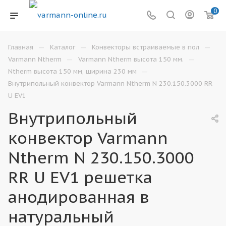
0
—
—
—
Главная
Каталог
Конвекторы встраиваемые в пол
—
—
Varmann Ntherm
Varmann Ntherm высота 150 мм.
—
Ntherm высота 150 мм, ширина 230 мм
Внутрипольный конвектор Varmann Ntherm N 230.150.3000 RR
U EV1
Внутрипольный
конвектор Varmann
Ntherm N 230.150.3000
RR U EV1 решетка
анодированная в
натуральный