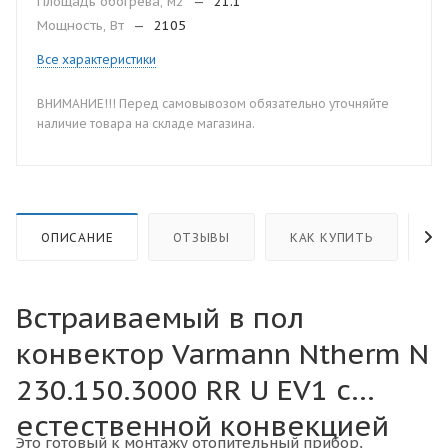
Площадь обогрева, м2
—
21.1
Мощность, Вт
—
2105
Все характеристики
ВНИМАНИЕ!!! Перед самовывозом обязательно уточняйте
наличие товара на складе магазина.
ОПИСАНИЕ
ОТЗЫВЫ
КАК КУПИТЬ
О
Встраиваемый в пол
конвектор Varmann Ntherm N
230.150.3000 RR U EV1 с
естественной конвекцией
Это готовый к монтажу отопительный прибор,