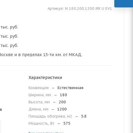
Артикул:
N 180.200.1200 RR U EV1
тыс. руб.
тыс. руб.
тыс. руб.
оскве и в пределах 15-ти км. от МКАД.
Характеристики
Конвекция
—
Естественная
Ширина, мм
—
180
Высота, мм
—
200
Длина, мм
—
1200
в
Площадь обогрева, м2
—
5.8
Мощность, Вт
—
575