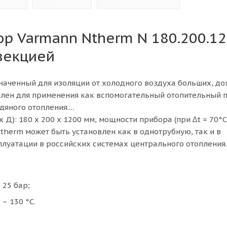
ор Varmann Ntherm N 180.200.1
векцией
значенный для изоляции от холодного воздуха больших, д
еален для применения как вспомогательный отопительный 
дяного отопления.
Д): 180 х 200 х 1200 мм, мощности прибора (при ∆t = 70°C -
Ntherm может быть установлен как в однотрубную, так и в
плуатации в российских системах центрального отопления.
25 бар;
– 130 °С.