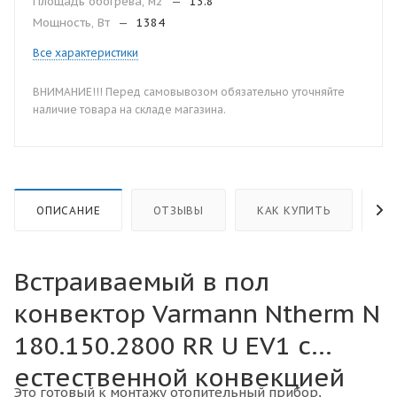
Площадь обогрева, м2
—
13.8
Мощность, Вт
—
1384
Все характеристики
ВНИМАНИЕ!!! Перед самовывозом обязательно уточняйте
наличие товара на складе магазина.
ОПИСАНИЕ
ОТЗЫВЫ
КАК КУПИТЬ
О
Встраиваемый в пол
конвектор Varmann Ntherm N
180.150.2800 RR U EV1 с
естественной конвекцией
Это готовый к монтажу отопительный прибор,