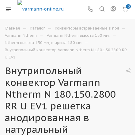
0
—
—
—
Главная
Каталог
Конвекторы встраиваемые в пол
—
—
Varmann Ntherm
Varmann Ntherm высота 150 мм.
—
Ntherm высота 150 мм, ширина 180 мм
Внутрипольный конвектор Varmann Ntherm N 180.150.2800 RR
U EV1
Внутрипольный
конвектор Varmann
Ntherm N 180.150.2800
RR U EV1 решетка
анодированная в
натуральный