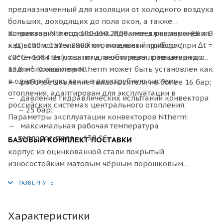
предназначенный для изоляции от холодного воздуха
больших, доходящих до пола окон, а также
встраивания в подоконник. Идеален для применения
Конвектор
Ntherm 180.150.2800 имеет размеры (Ш x В
как вспомогательный отопительный прибор с
x Д): 180 х 150 х 2800 мм, мощности прибора (при ∆t =
системами тёплого пола, вентиляции, радиаторного
70°C - 1384 Вт.), хватит для обогрева помещения до
водяного отопления.
13.8 м². Конвектор Ntherm может быть установлен как
в однотрубную, так и в двухтрубную систему
рабочее давление теплоносителя не более 16 бар;
отопления, адаптирован для эксплуатации в
давление гидравлических испытаний конвектора
российских системах центрального отопления.
– 25 бар;
Параметры эксплуатации конвекторов Ntherm:
максимальная рабочая температура
теплоносителя – 130 °С.
БАЗОВЫЙ КОМПЛЕКТ ПОСТАВКИ
корпус из оцинкованной стали покрытый
износостойким матовым чёрным порошковым
покрытием или из нержавеющей стали;
декоративная рамка по периметру корпуса из
алюминия U–образного, либо F–образного профиля,
выполненная в цвет решетки, с черной полосой из
Характеристики