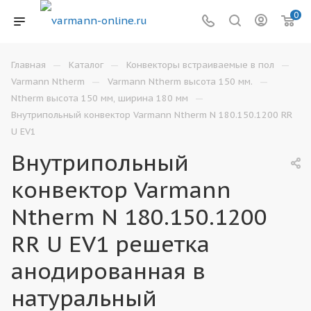
0
—
—
—
Главная
Каталог
Конвекторы встраиваемые в пол
—
—
Varmann Ntherm
Varmann Ntherm высота 150 мм.
—
Ntherm высота 150 мм, ширина 180 мм
Внутрипольный конвектор Varmann Ntherm N 180.150.1200 RR
U EV1
Внутрипольный
конвектор Varmann
Ntherm N 180.150.1200
RR U EV1 решетка
анодированная в
натуральный