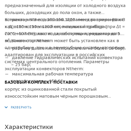
предназначенный для изоляции от холодного воздуха
больших, доходящих до пола окон, а также
встраивания в подоконник. Идеален для применения
Конвектор
Ntherm 180.150.1200 имеет размеры (Ш x В
как вспомогательный отопительный прибор с
x Д): 180 х 150 х 1200 мм, мощности прибора (при ∆t =
системами тёплого пола, вентиляции, радиаторного
70°C - 507 Вт.), хватит для обогрева помещения до 5.1
водяного отопления.
м². Конвектор Ntherm может быть установлен как в
однотрубную, так и в двухтрубную систему отопления,
рабочее давление теплоносителя не более 16 бар;
адаптирован для эксплуатации в российских
давление гидравлических испытаний конвектора
системах центрального отопления. Параметры
– 25 бар;
эксплуатации конвекторов Ntherm:
максимальная рабочая температура
теплоносителя – 130 °С.
БАЗОВЫЙ КОМПЛЕКТ ПОСТАВКИ
корпус из оцинкованной стали покрытый
износостойким матовым чёрным порошковым
покрытием или из нержавеющей стали;
декоративная рамка по периметру корпуса из
алюминия U–образного, либо F–образного профиля,
выполненная в цвет решетки, с черной полосой из
Характеристики