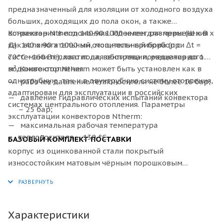
предназначенный для изоляции от холодного воздуха
больших, доходящих до пола окон, а также
встраивания в подоконник. Идеален для применения
Конвектор
Ntherm 140.90.1000 имеет размеры (Ш x В x
как вспомогательный отопительный прибор с
Д): 140 х 90 х 1000 мм, мощности прибора (при ∆t =
системами тёплого пола, вентиляции, радиаторного
70°C - 160 Вт.), хватит для обогрева помещения до 1.6
водяного отопления.
м². Конвектор Ntherm может быть установлен как в
однотрубную, так и в двухтрубную систему отопления,
рабочее давление теплоносителя не более 16 бар;
адаптирован для эксплуатации в российских
давление гидравлических испытаний конвектора
системах центрального отопления. Параметры
– 25 бар;
эксплуатации конвекторов Ntherm:
максимальная рабочая температура
теплоносителя – 130 °С.
БАЗОВЫЙ КОМПЛЕКТ ПОСТАВКИ
корпус из оцинкованной стали покрытый
износостойким матовым чёрным порошковым
покрытием или из нержавеющей стали;
декоративная рамка по периметру корпуса из
алюминия U–образного, либо F–образного профиля,
выполненная в цвет решетки, с черной полосой из
Характеристики