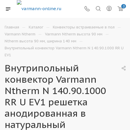
0
—
—
—
Главная
Каталог
Конвекторы встраиваемые в пол
—
—
Varmann Ntherm
Varmann Ntherm высота 90 мм
—
Ntherm высота 90 мм, ширина 140 мм
Внутрипольный конвектор Varmann Ntherm N 140.90.1000 RR U
EV1
Внутрипольный
конвектор Varmann
Ntherm N 140.90.1000
RR U EV1 решетка
анодированная в
натуральный