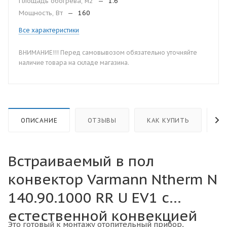
Площадь обогрева, м2
—
1.6
Мощность, Вт
—
160
Все характеристики
ВНИМАНИЕ!!! Перед самовывозом обязательно уточняйте
наличие товара на складе магазина.
ОПИСАНИЕ
ОТЗЫВЫ
КАК КУПИТЬ
О
Встраиваемый в пол
конвектор Varmann Ntherm N
140.90.1000 RR U EV1 с
естественной конвекцией
Это готовый к монтажу отопительный прибор,