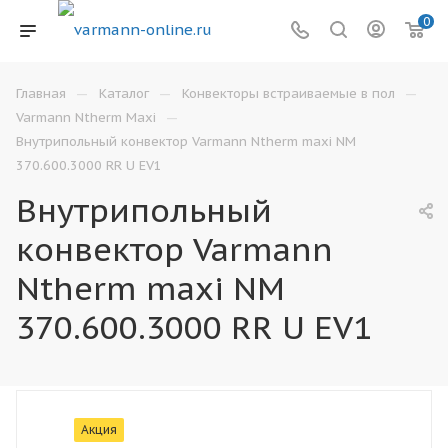
0
—
—
—
Главная
Каталог
Конвекторы встраиваемые в пол
—
Varmann Ntherm Maxi
Внутрипольный конвектор Varmann Ntherm maxi NM
370.600.3000 RR U EV1
Внутрипольный
конвектор Varmann
Ntherm maxi NM
370.600.3000 RR U EV1
Акция