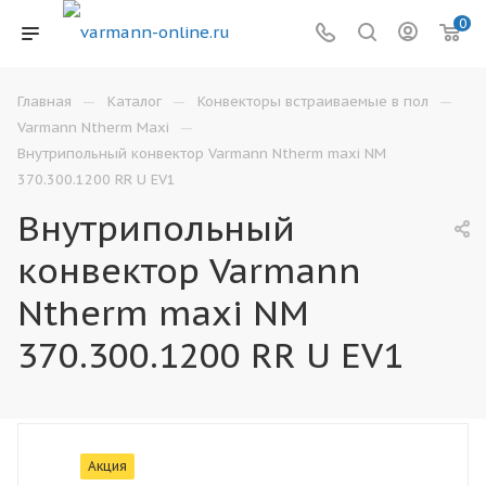
0
—
—
—
Главная
Каталог
Конвекторы встраиваемые в пол
—
Varmann Ntherm Maxi
Внутрипольный конвектор Varmann Ntherm maxi NM
370.300.1200 RR U EV1
Внутрипольный
конвектор Varmann
Ntherm maxi NM
370.300.1200 RR U EV1
Акция