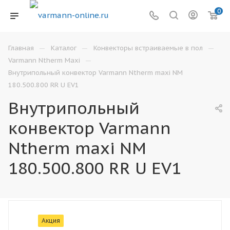
0
—
—
—
Главная
Каталог
Конвекторы встраиваемые в пол
—
Varmann Ntherm Maxi
Внутрипольный конвектор Varmann Ntherm maxi NM
180.500.800 RR U EV1
Внутрипольный
конвектор Varmann
Ntherm maxi NM
180.500.800 RR U EV1
Акция