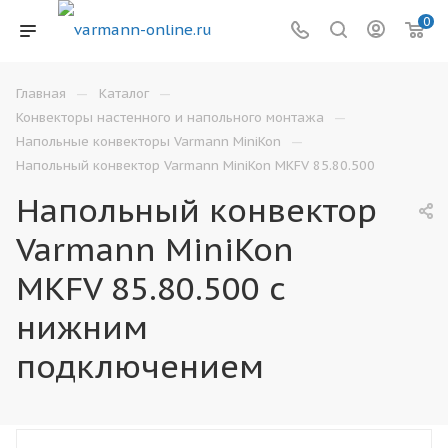
0
—
—
Главная
Каталог
—
Конвекторы настенного и напольного монтажа
—
Напольные конвекторы Varmann MiniKon
Напольный конвектор Varmann MiniKon MKFV 85.80.500
Напольный конвектор
Varmann MiniKon
MKFV 85.80.500 с
нижним
подключением