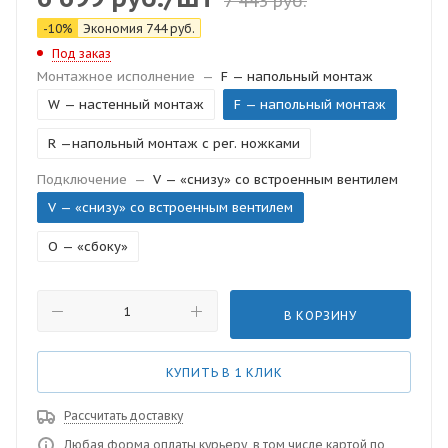
7 443
руб.
-
10
%
Экономия
744
руб.
Под заказ
Монтажное исполнение
—
F — напольный монтаж
W — настенный монтаж
F — напольный монтаж
R —напольный монтаж с рег. ножками
Подключение
—
V — «снизу» со встроенным вентилем
V — «снизу» со встроенным вентилем
O — «сбоку»
В КОРЗИНУ
КУПИТЬ В 1 КЛИК
Рассчитать доставку
Любая форма оплаты курьеру, в том числе картой по