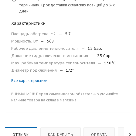
терминалу. Срок доставки складских позиций до 3-х
дней.
Характеристики
Площадь обогрева, м2
—
5.7
Мощность, Вт
—
568
Рабочее давление теплоносителя
—
15 бар.
Давление гидравлического испытания
—
25 бар
Мax. рабочая температура теплоносителя
—
130°С
Диаметр подключения
—
1/2”
Все характеристики
ВНИМАНИЕ!!! Перед самовывозом обязательно уточняйте
наличие товара на складе магазина.
ОТЗЫВЫ
КАК КУПИТЬ
ОПЛАТА
ДОС