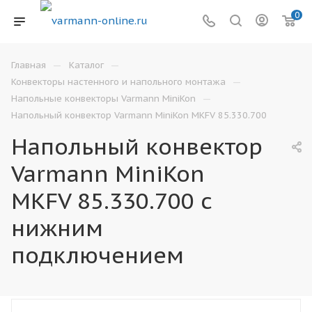
0
—
—
Главная
Каталог
—
Конвекторы настенного и напольного монтажа
—
Напольные конвекторы Varmann MiniKon
Напольный конвектор Varmann MiniKon MKFV 85.330.700
Напольный конвектор
Varmann MiniKon
MKFV 85.330.700 с
нижним
подключением