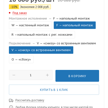
20 088
руб.
-
10
%
Экономия
2 008
руб.
Под заказ
Монтажное исполнение
—
F — напольный монтаж
W — настенный монтаж
F — напольный монтаж
R —напольный монтаж с рег. ножками
Подключение
—
V — «снизу» со встроенным вентилем
V — «снизу» со встроенным вентилем
O — «сбоку»
В КОРЗИНУ
КУПИТЬ В 1 КЛИК
Рассчитать доставку
Любая форма оплаты курьеру, в том числе картой по