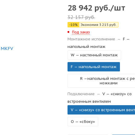
28 942
руб.
/шт
32 157
руб.
-
10
%
Экономия
3 215
руб.
Под заказ
Монтажное исполнение
—
F —
напольный монтаж
W — настенный монтаж
F — напольный монтаж
R —напольный монтаж с рег
ножками
Подключение
—
V — «снизу» со
встроенным вентилем
V — «снизу» со встроенным вен
O — «сбоку»