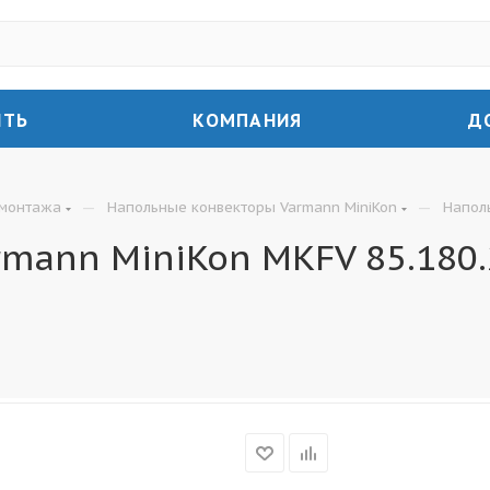
ИТЬ
КОМПАНИЯ
Д
—
—
 монтажа
Напольные конвекторы Varmann MiniKon
Напол
mann MiniKon MKFV 85.180