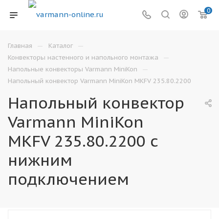
0
—
—
Главная
Каталог
—
Конвекторы настенного и напольного монтажа
—
Напольные конвекторы Varmann MiniKon
Напольный конвектор Varmann MiniKon MKFV 235.80.2200
Напольный конвектор
Varmann MiniKon
MKFV 235.80.2200 с
нижним
подключением