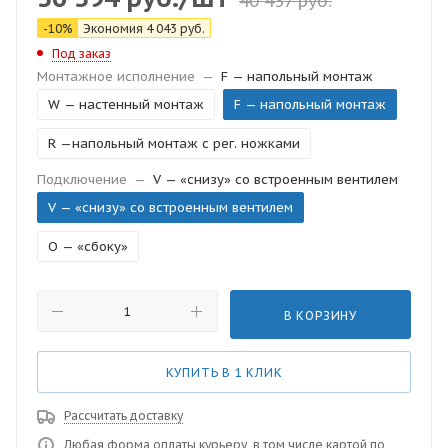
40 437
руб.
-
10
%
Экономия
4 043
руб.
Под заказ
Монтажное исполнение
—
F — напольный монтаж
W — настенный монтаж
F — напольный монтаж
R —напольный монтаж с рег. ножками
Подключение
—
V — «снизу» со встроенным вентилем
V — «снизу» со встроенным вентилем
O — «сбоку»
В КОРЗИНУ
КУПИТЬ В 1 КЛИК
Рассчитать доставку
Любая форма оплаты курьеру, в том числе картой по