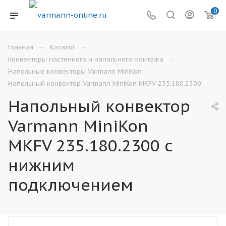
0
—
—
Главная
Каталог
—
Конвекторы настенного и напольного монтажа
—
Напольные конвекторы Varmann MiniKon
Напольный конвектор Varmann MiniKon MKFV 235.180.2300
Напольный конвектор
Varmann MiniKon
MKFV 235.180.2300 с
нижним
подключением