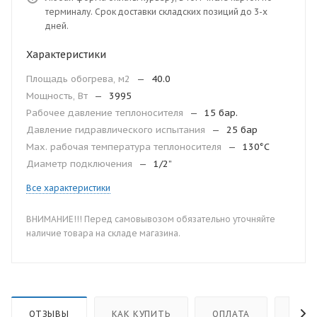
терминалу. Срок доставки складских позиций до 3-х
дней.
Характеристики
Площадь обогрева, м2
—
40.0
Мощность, Вт
—
3995
Рабочее давление теплоносителя
—
15 бар.
Давление гидравлического испытания
—
25 бар
Мax. рабочая температура теплоносителя
—
130°С
Диаметр подключения
—
1/2”
Все характеристики
ВНИМАНИЕ!!! Перед самовывозом обязательно уточняйте
наличие товара на складе магазина.
ОТЗЫВЫ
КАК КУПИТЬ
ОПЛАТА
ДОС