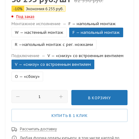
62 550
руб.
-
10
%
Экономия
6 255
руб.
Под заказ
Монтажное исполнение
—
F — напольный монтаж
W — настенный монтаж
F — напольный монтаж
R —напольный монтаж с рег. ножками
Подключение
—
V — «снизу» со встроенным вентилем
V — «снизу» со встроенным вентилем
O — «сбоку»
В КОРЗИНУ
КУПИТЬ В 1 КЛИК
Рассчитать доставку
Любая форма оплаты курьеру, в том числе картой по