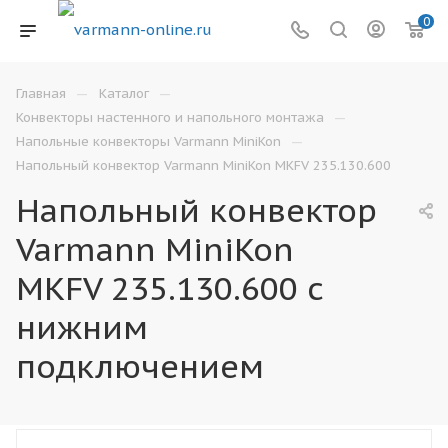
0
—
—
Главная
Каталог
—
Конвекторы настенного и напольного монтажа
—
Напольные конвекторы Varmann MiniKon
Напольный конвектор Varmann MiniKon MKFV 235.130.600
Напольный конвектор
Varmann MiniKon
MKFV 235.130.600 с
нижним
подключением