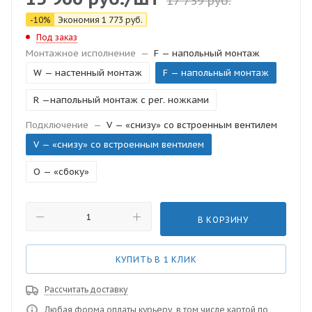
17 739
руб.
-
10
%
Экономия
1 773
руб.
Под заказ
Монтажное исполнение
—
F — напольный монтаж
W — настенный монтаж
F — напольный монтаж
R —напольный монтаж с рег. ножками
Подключение
—
V — «снизу» со встроенным вентилем
V — «снизу» со встроенным вентилем
O — «сбоку»
В КОРЗИНУ
КУПИТЬ В 1 КЛИК
Рассчитать доставку
Любая форма оплаты курьеру, в том числе картой по