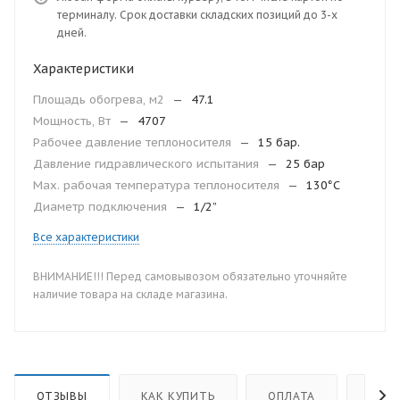
терминалу. Срок доставки складских позиций до 3-х
дней.
Характеристики
Площадь обогрева, м2
—
47.1
Мощность, Вт
—
4707
Рабочее давление теплоносителя
—
15 бар.
Давление гидравлического испытания
—
25 бар
Мax. рабочая температура теплоносителя
—
130°С
Диаметр подключения
—
1/2”
Все характеристики
ВНИМАНИЕ!!! Перед самовывозом обязательно уточняйте
наличие товара на складе магазина.
ОТЗЫВЫ
КАК КУПИТЬ
ОПЛАТА
ДОС