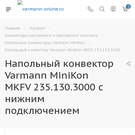
0
—
—
Главная
Каталог
—
Конвекторы настенного и напольного монтажа
—
Напольные конвекторы Varmann MiniKon
Напольный конвектор Varmann MiniKon MKFV 235.130.3000
Напольный конвектор
Varmann MiniKon
MKFV 235.130.3000 с
нижним
подключением