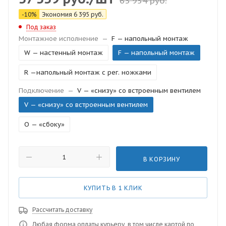
63 954
руб.
-
10
%
Экономия
6 395
руб.
Под заказ
Монтажное исполнение
—
F — напольный монтаж
W — настенный монтаж
F — напольный монтаж
R —напольный монтаж с рег. ножками
Подключение
—
V — «снизу» со встроенным вентилем
V — «снизу» со встроенным вентилем
O — «сбоку»
В КОРЗИНУ
КУПИТЬ В 1 КЛИК
Рассчитать доставку
Любая форма оплаты курьеру, в том числе картой по