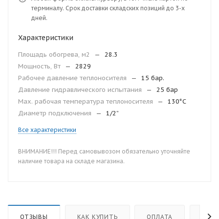
терминалу. Срок доставки складских позиций до 3-х
дней.
Характеристики
Площадь обогрева, м2
—
28.3
Мощность, Вт
—
2829
Рабочее давление теплоносителя
—
15 бар.
Давление гидравлического испытания
—
25 бар
Мax. рабочая температура теплоносителя
—
130°С
Диаметр подключения
—
1/2”
Все характеристики
ВНИМАНИЕ!!! Перед самовывозом обязательно уточняйте
наличие товара на складе магазина.
ОТЗЫВЫ
КАК КУПИТЬ
ОПЛАТА
ДОС