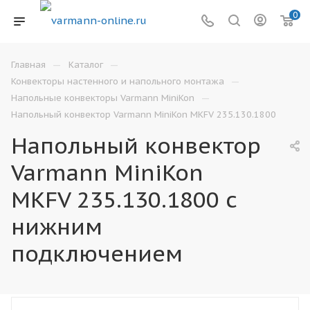
0
—
—
Главная
Каталог
—
Конвекторы настенного и напольного монтажа
—
Напольные конвекторы Varmann MiniKon
Напольный конвектор Varmann MiniKon MKFV 235.130.1800
Напольный конвектор
Varmann MiniKon
MKFV 235.130.1800 с
нижним
подключением