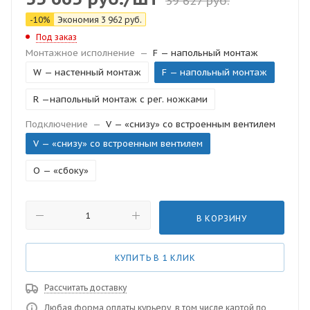
39 627
руб.
-
10
%
Экономия
3 962
руб.
Под заказ
Монтажное исполнение
—
F — напольный монтаж
W — настенный монтаж
F — напольный монтаж
R —напольный монтаж с рег. ножками
Подключение
—
V — «снизу» со встроенным вентилем
V — «снизу» со встроенным вентилем
O — «сбоку»
В КОРЗИНУ
КУПИТЬ В 1 КЛИК
Рассчитать доставку
Любая форма оплаты курьеру, в том числе картой по