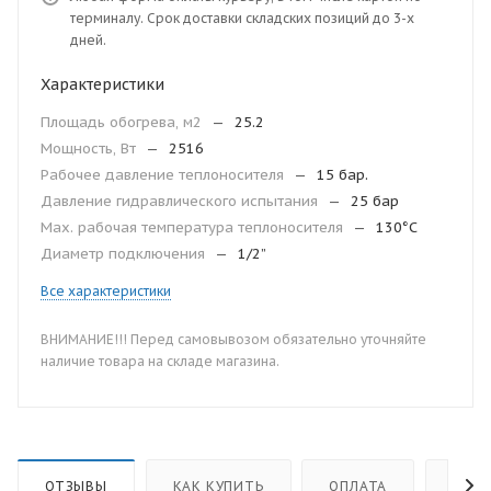
терминалу. Срок доставки складских позиций до 3-х
дней.
Характеристики
Площадь обогрева, м2
—
25.2
Мощность, Вт
—
2516
Рабочее давление теплоносителя
—
15 бар.
Давление гидравлического испытания
—
25 бар
Мax. рабочая температура теплоносителя
—
130°С
Диаметр подключения
—
1/2”
Все характеристики
ВНИМАНИЕ!!! Перед самовывозом обязательно уточняйте
наличие товара на складе магазина.
ОТЗЫВЫ
КАК КУПИТЬ
ОПЛАТА
ДОС