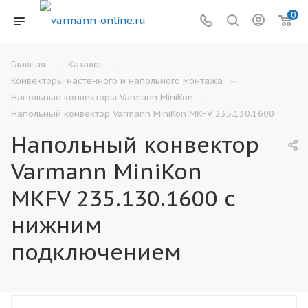
0
—
—
Главная
Каталог
—
Конвекторы настенного и напольного монтажа
—
Напольные конвекторы Varmann MiniKon
Напольный конвектор Varmann MiniKon MKFV 235.130.1600
Напольный конвектор
Varmann MiniKon
MKFV 235.130.1600 с
нижним
подключением