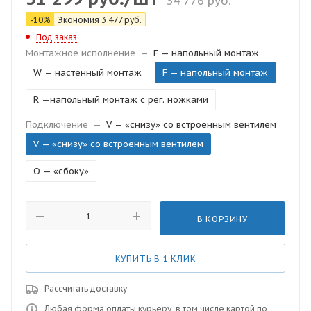
34 776
руб.
-
10
%
Экономия
3 477
руб.
Под заказ
Монтажное исполнение
—
F — напольный монтаж
W — настенный монтаж
F — напольный монтаж
R —напольный монтаж с рег. ножками
Подключение
—
V — «снизу» со встроенным вентилем
V — «снизу» со встроенным вентилем
O — «сбоку»
В КОРЗИНУ
КУПИТЬ В 1 КЛИК
Рассчитать доставку
Любая форма оплаты курьеру, в том числе картой по