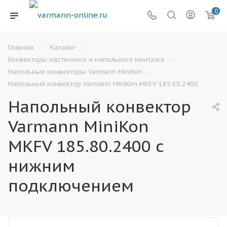
0
—
—
Главная
Каталог
—
Конвекторы настенного и напольного монтажа
—
Напольные конвекторы Varmann MiniKon
Напольный конвектор Varmann MiniKon MKFV 185.80.2400
Напольный конвектор
Varmann MiniKon
MKFV 185.80.2400 с
нижним
подключением