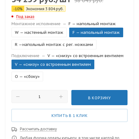
38 043
руб.
-
10
%
Экономия
3 804
руб.
Под заказ
Монтажное исполнение
—
F — напольный монтаж
W — настенный монтаж
F — напольный монтаж
R —напольный монтаж с рег. ножками
Подключение
—
V — «снизу» со встроенным вентилем
V — «снизу» со встроенным вентилем
O — «сбоку»
В КОРЗИНУ
КУПИТЬ В 1 КЛИК
Рассчитать доставку
Любая форма оплаты курьеру, в том числе картой по