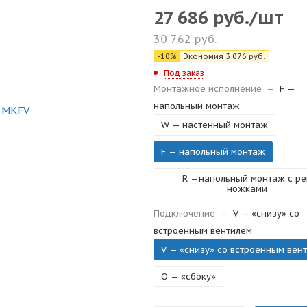
27 686
руб.
/шт
30 762
руб.
-
10
%
Экономия
3 076
руб.
Под заказ
Монтажное исполнение
—
F —
напольный монтаж
W — настенный монтаж
F — напольный монтаж
R —напольный монтаж с рег
ножками
Подключение
—
V — «снизу» со
встроенным вентилем
V — «снизу» со встроенным вен
O — «сбоку»