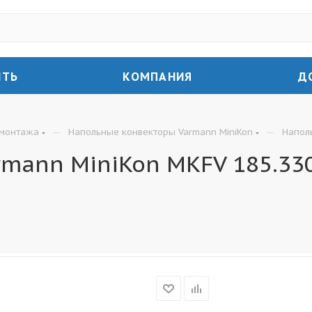
ИТЬ
КОМПАНИЯ
Д
—
—
 монтажа
Напольные конвекторы Varmann MiniKon
Напол
mann MiniKon MKFV 185.33