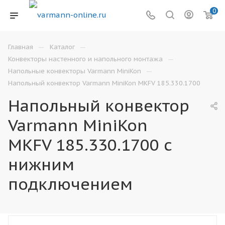
0
—
—
Главная
Каталог
—
Конвекторы настенного и напольного монтажа
—
Напольные конвекторы Varmann MiniKon
Напольный конвектор Varmann MiniKon MKFV 185.330.1700
Напольный конвектор
Varmann MiniKon
MKFV 185.330.1700 с
нижним
подключением