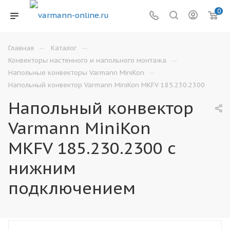
0
—
—
Главная
Каталог
—
Конвекторы настенного и напольного монтажа
—
Напольные конвекторы Varmann MiniKon
Напольный конвектор Varmann MiniKon MKFV 185.230.2300
Напольный конвектор
Varmann MiniKon
MKFV 185.230.2300 с
нижним
подключением