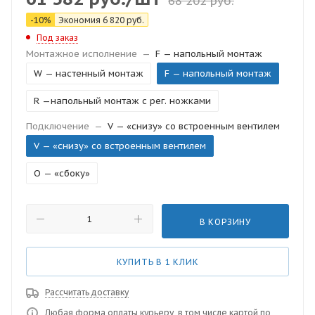
68 202
руб.
-
10
%
Экономия
6 820
руб.
Под заказ
Монтажное исполнение
—
F — напольный монтаж
W — настенный монтаж
F — напольный монтаж
R —напольный монтаж с рег. ножками
Подключение
—
V — «снизу» со встроенным вентилем
V — «снизу» со встроенным вентилем
O — «сбоку»
В КОРЗИНУ
КУПИТЬ В 1 КЛИК
Рассчитать доставку
Любая форма оплаты курьеру, в том числе картой по