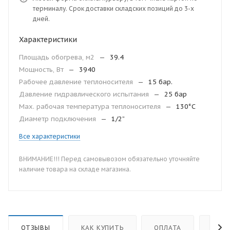
терминалу. Срок доставки складских позиций до 3-х
дней.
Характеристики
Площадь обогрева, м2
—
39.4
Мощность, Вт
—
3940
Рабочее давление теплоносителя
—
15 бар.
Давление гидравлического испытания
—
25 бар
Мax. рабочая температура теплоносителя
—
130°С
Диаметр подключения
—
1/2”
Все характеристики
ВНИМАНИЕ!!! Перед самовывозом обязательно уточняйте
наличие товара на складе магазина.
ОТЗЫВЫ
КАК КУПИТЬ
ОПЛАТА
ДОС